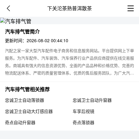
下关沱茶熟普洱散茶
汽车排气管简介
更新时间：2026-08-02 00:44:10
汽配之家一家大型汽车配件电子商务和信息服务网站。平台提供网上下单
服务。为汽车配件、汽车装饰、汽车保养行业产品供应商提供在线交易服
务。商城具有强大的信息资源优势、全面的产品品种和价格优势、完善的
物流配送体系、严密的质量管理体系、优质的售后服务团队，为广大汽车
用户提供优质信息服务和商务服务。商城立志打造优质的汽车信息并提供
先进的电子商务应用模式，全力促进本行业的进步和发展。本商城为汽车
汽车排气管相关推荐
排气管网上销售店铺，提供汽车排气管产品信息，用户可以通过此平台了
忠诚卫士自动落锁器
忠诚卫士自动升窗器
解汽车排气管价格，汽车排气管图片及产品使用说明。了解到，大量的用
户向我们咨询有关汽车排气管的相关问题，比如：汽车排气管效果怎么
忠诚卫士自动大灯感应器
车享后视镜
样，价格多少钱，怎么使用，汽车排气管有用吗？汽车排气管图片，汽车
奇点自动升窗器
奇点落锁器
排气管厂家等。关于此类问题，用户都可以在我们平台留言，我们会第一
时间回复疑问。