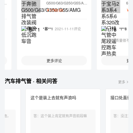
G500/G63/G350/G55/AMG
6系320改
排气管改装阀门声浪低沉跑
段遥控跑车
￥1760.00
￥799.00
车音
*暴**1
2021-11-11评论
*t**8
2021-11
很好
排气做工质量很不错，效果
更多评论
更多评论
汽车排气管 · 相关问答
更多
这个是装上去就有声浪吗
接口处直径是多少？
答：这个装上肯定就有声音前段嘛
答：没注意 你问客服 按