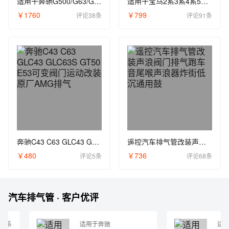
适用于奔驰G500/G63/G350/G55/AMG排气管改装阀门声浪低沉跑车音
适用于宝马2系3系4系5系6系320改阀门排气管中尾段遥控跑车声热卖
￥1760
￥799
评论38条
评论91条
奔驰C43 C63 GLC43 GLC63S GT50 E53可变阀门运动改装原厂AMG排气
遥控汽车排气管改装声浪阀门排气跑车音尾喉声浪器炸街低沉通用鼓
￥480
￥736
评论5条
评论68条
汽车排气管 · 客户优评
适用于奔驰
适用于宝马2