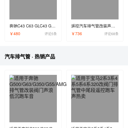
奔驰C43 C63 GLC43 GLC63S GT50 E53可变阀门运动改装原厂AMG排气
遥控汽车排气管改装声浪阀门排气跑车音尾喉声浪器炸街低沉通用鼓
￥480
￥736
评论5条
评论68条
汽车排气管 · 热销产品