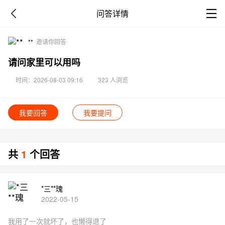
问答详情
**
邀请你回答
请问家里可以用吗
时间：2026-08-03 09:16
323 人浏览
我要回答
我要提问
共
1
个回答
*三**瑰
2022-05-15
我用了一次就坏了，也懒得退了